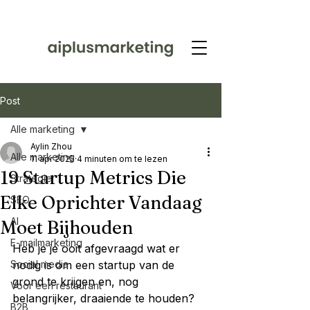
Post
Alle marketing
Aylin Zhou
Alle marketing
11 apr 2025
4 minuten om te lezen
19 Startup Metrics Die
Strategie
Elke Oprichter Vandaag
SEO
AI
Moet Bijhouden
E-mailmarketing
Heb je je ooit afgevraagd wat er 
Social media
nodig is om een startup van de 
grond te krijgen en, nog 
Voor een restaurant
belangrijker, draaiende te houden? 
B2B