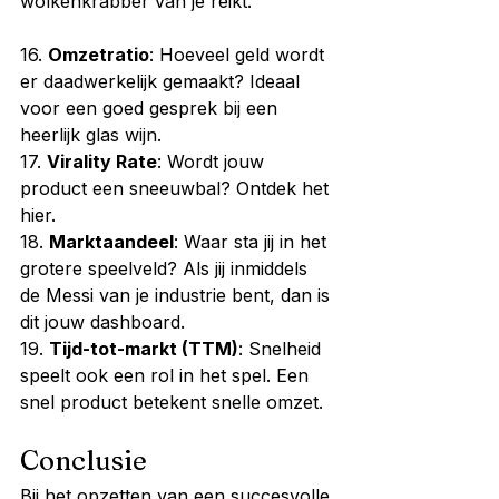
wolkenkrabber van je reikt.
16. 
Omzetratio
: Hoeveel geld wordt 
er daadwerkelijk gemaakt? Ideaal 
voor een goed gesprek bij een 
heerlijk glas wijn.
17. 
Virality Rate
: Wordt jouw 
product een sneeuwbal? Ontdek het 
hier.
18. 
Marktaandeel
: Waar sta jij in het 
grotere speelveld? Als jij inmiddels 
de Messi van je industrie bent, dan is 
dit jouw dashboard.
19. 
Tijd-tot-markt (TTM)
: Snelheid 
speelt ook een rol in het spel. Een 
snel product betekent snelle omzet.
Conclusie
Bij het opzetten van een succesvolle 