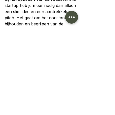
startup heb je meer nodig dan alleen 
een slim idee en een aantrekkelijke 
pitch. Het gaat om het constant 
bijhouden en begrijpen van de 
belangrijke metrics die de groei en 
duurzaamheid van je bedrijf 
bevorderen. Van financiële 
gezondheid tot klantbetrokkenheid 
en groei, het volgen van deze 
metrics helpt je om je startup op het 
pad van succes te houden. Vergeet 
niet je Noorderster-metric te kiezen, 
zodat jouw team altijd weet waar het 
kompas naartoe wijst. Want net 
zoals een lange Netflix-avond met 
de bijbehorende snacks, draait een 
succesvolle startup om balans. 
Houd deze metrics scherp in de 