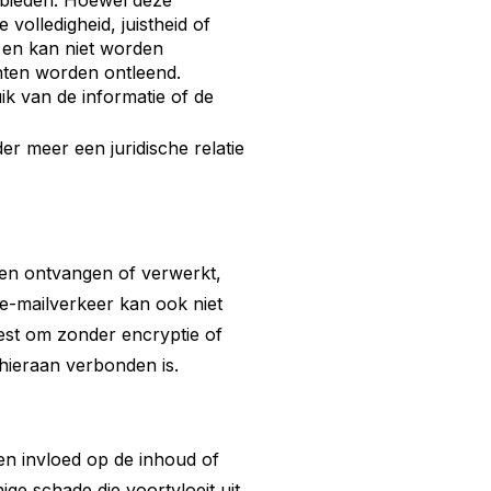
e bieden. Hoewel deze
volledigheid, juistheid of
d en kan niet worden
hten worden ontleend.
ik van de informatie of de
er meer een juridische relatie
den ontvangen of verwerkt,
 e-mailverkeer kan ook niet
iest om zonder encryptie of
 hieraan verbonden is.
en invloed op de inhoud of
ge schade die voortvloeit uit