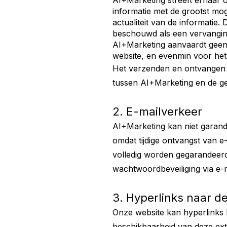
AI+Marketing streeft ernaar o
informatie met de grootst moge
actualiteit van de informatie
beschouwd als een vervanging
AI+Marketing aanvaardt geen a
website, en evenmin voor het
Het verzenden en ontvangen va
tussen AI+Marketing en de ge
2. E-mailverkeer
AI+Marketing kan niet garand
omdat tijdige ontvangst van e
volledig worden gegarandeerd 
wachtwoordbeveiliging via e-m
3. Hyperlinks naar d
Onze website kan hyperlinks 
beschikbaarheid van deze exte