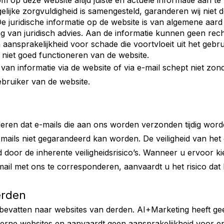
m op deze website altijd juiste en actuele informatie aan t
lijke zorgvuldigheid is samengesteld, garanderen wij niet de 
. De juridische informatie op de website is van algemene aar
 van juridisch advies. Aan de informatie kunnen geen rec
ansprakelijkheid voor schade die voortvloeit uit het gebru
 niet goed functioneren van de website.
n informatie via de website of via e-mail schept niet zond
bruiker van de website.
eren dat e-mails die aan ons worden verzonden tijdig wor
-mails niet gegarandeerd kan worden. De veiligheid van het
door de inherente veiligheidsrisico’s. Wanneer u ervoor k
ail met ons te corresponderen, aanvaardt u het risico dat
erden
bevatten naar websites van derden. AI+Marketing heeft ge
rne websites en aanvaardt geen aansprakelijkheid voor eni