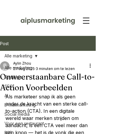
Post
Alle marketing
Aylin Zhou
Alle marketing
27 aug 2025
3 minuten om te lezen
Onweerstaanbare Call-to-
Strategie
Action Voorbeelden
SEO
AI
Als marketeer snap ik als geen 
ander de kracht van een sterke call-
E-mailmarketing
to-action (CTA). In een digitale 
Social media
wereld waar merken strijden om 
Voor een restaurant
aandacht, is een CTA veel meer dan 
een knop — het is de vonk die een 
B2B