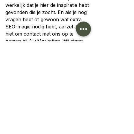
werkelijk dat je hier de inspiratie hebt 
gevonden die je zocht. En als je nog 
vragen hebt of gewoon wat extra 
SEO-magie nodig hebt, aarzel dan 
niet om contact met ons op te 
nemen bij AI+Marketing. Wij staan 
altijd klaar om onze slogans waar te 
maken: “Time to Market Like You 
Mean It!”
Strategie
Alles weergeven
Recente blogposts