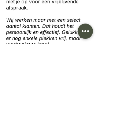
met je op voor een vrijblijvende
afspraak.
Wij werken maar met een select
aantal klanten. Dat houdt het
persoonlijk en effectief. Gelukkig zijn
er nog enkele plekken vrij, maar
wacht niet te lang!
Naam
*
Bedrijfsnaam
*
E-mail
*
Telefoonnummer