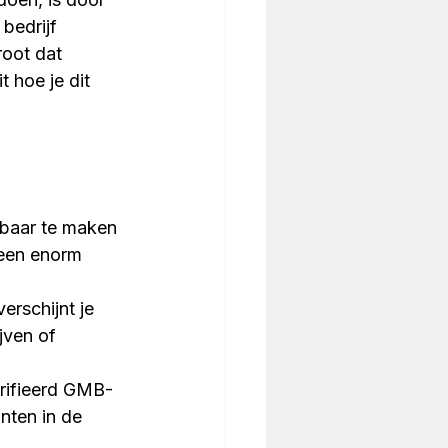
bedrijf 
oot dat 
t hoe je dit 
tbaar te maken 
 een enorm 
rschijnt je 
jven of 
erifieerd GMB-
nten in de 