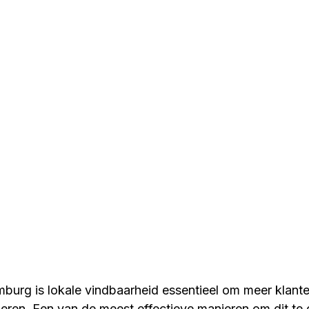
mburg is lokale vindbaarheid essentieel om meer klante
leren. Een van de meest effectieve manieren om dit te 