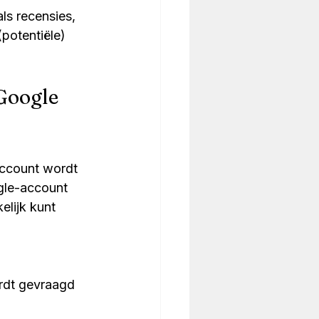
ls recensies, 
potentiële) 
Google 
account wordt 
gle-account 
elijk kunt 
rdt gevraagd 