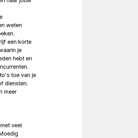
en naar jouw 
e 
en weten 
oeken.
rijf een korte 
waarin je 
ieden hebt en 
ncurrenten.
to's toe van je 
f diensten. 
en meer 
 met veel 
 Moedig 