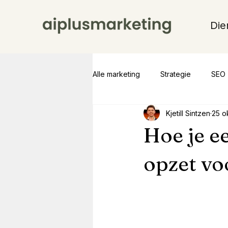
Die
Alle marketing
Strategie
SEO
Kjetill Sintzen
25 o
Hoe je e
opzet vo