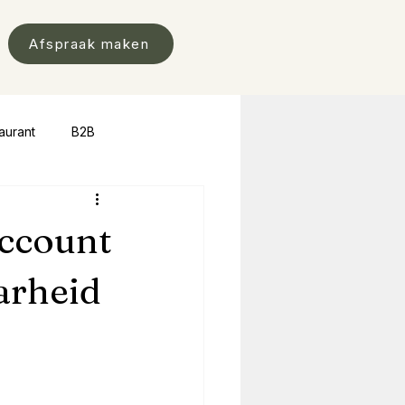
Afspraak maken
aurant
B2B
account
arheid