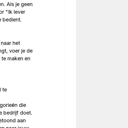
n. Als je geen 
r "Ik lever 
 bedient.
 naar het 
t, voer je de 
ef te maken en 
 te 
gorieën die 
 bedrijf doet. 
getoond aan 